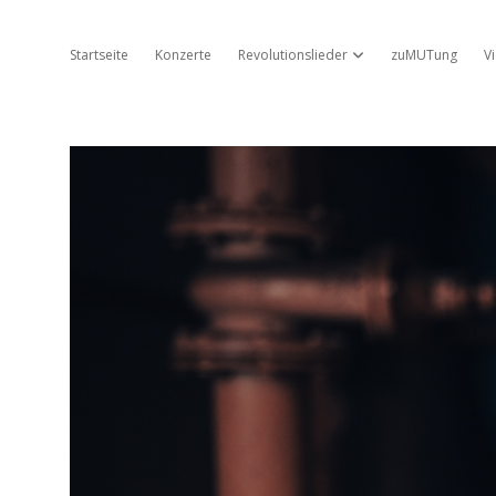
Startseite
Konzerte
Revolutionslieder
zuMUTung
V
Dropdown-Menü öffnen
Jo
Ambros