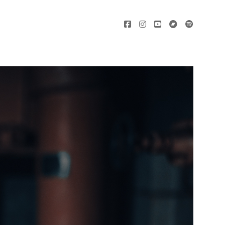
facebook
instagram
youtube
bandcamp
spotify