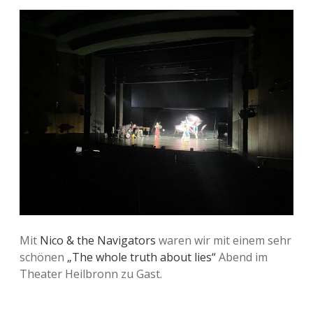
Beiträge
Mit
Nico & the Navigators
waren wir mit einem sehr
schönen
„The whole truth about lies“
Abend im
Theater Heilbronn zu Gast.