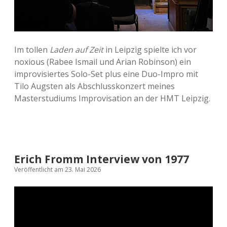
Im tollen
Laden auf Zeit
in Leipzig spielte ich vor
noxious (Rabee Ismail und Arian Robinson) ein
improvisiertes Solo-Set plus eine Duo-Impro mit
Tilo Augsten als Abschlusskonzert meines
Masterstudiums Improvisation an der HMT Leipzig.
Erich Fromm Interview von 1977
Veröffentlicht am 23. Mai 2026