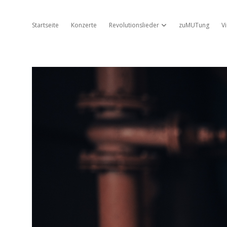
Startseite
Konzerte
Revolutionslieder
zuMUTung
V
Dropdown-Menü öffnen
Jo
Ambros