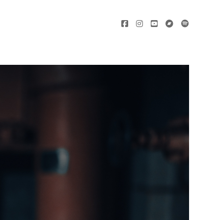
facebook
instagram
youtube
bandcamp
spotify