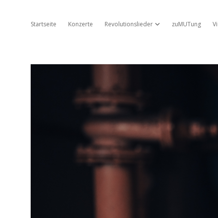
Startseite
Konzerte
Revolutionslieder
zuMUTung
V
Dropdown-Menü öffnen
Jo
Ambros