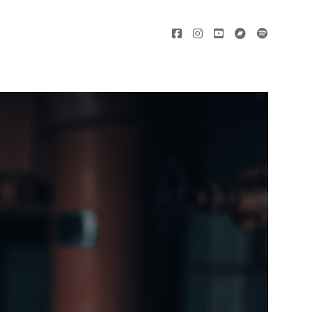
facebook
instagram
youtube
bandcamp
spotify