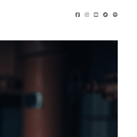
facebook
instagram
youtube
bandcamp
spotify