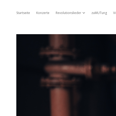
Startseite
Konzerte
Revolutionslieder
zuMUTung
V
Dropdown-Menü öffnen
Jo
Ambros