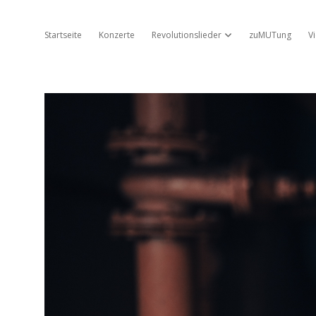
Startseite
Konzerte
Revolutionslieder
zuMUTung
V
Dropdown-Menü öffnen
Jo
Ambros