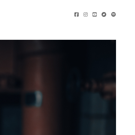
facebook
instagram
youtube
bandcamp
spotify