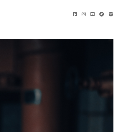
facebook
instagram
youtube
bandcamp
spotify