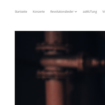
Startseite
Konzerte
Revolutionslieder
zuMUTung
V
Dropdown-Menü öffnen
Jo
Ambros