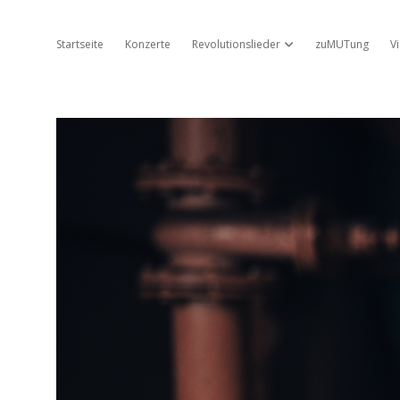
Startseite
Konzerte
Revolutionslieder
zuMUTung
V
Dropdown-Menü öffnen
Jo
Ambros