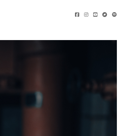
facebook
instagram
youtube
bandcamp
spotify