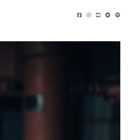
facebook
instagram
youtube
bandcamp
spotify