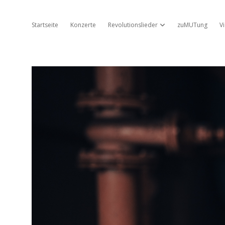
Startseite
Konzerte
Revolutionslieder
zuMUTung
V
Dropdown-Menü öffnen
Jo
Ambros