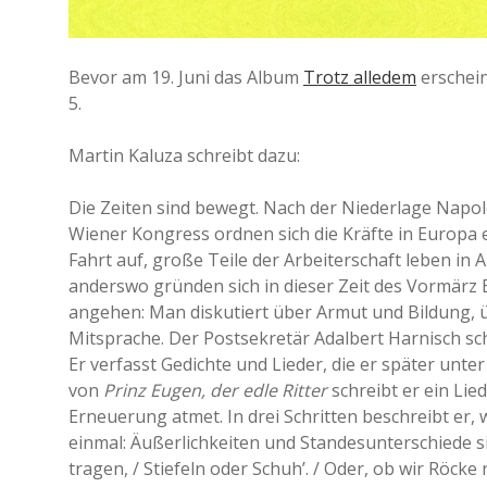
Bevor am 19. Juni das Album
Trotz alledem
erschei
5.
Martin Kaluza schreibt dazu:
Die Zeiten sind bewegt. Nach der Niederlage Nap
Wiener Kongress ordnen sich die Kräfte in Europa e
Fahrt auf, große Teile der Arbeiterschaft leben in A
anderswo gründen sich in dieser Zeit des Vormärz B
angehen: Man diskutiert über Armut und Bildung, 
Mitsprache. Der Postsekretär Adalbert Harnisch sc
Er verfasst Gedichte und Lieder, die er später unt
von
Prinz Eugen, der edle Ritter
schreibt er ein Lie
Erneuerung atmet. In drei Schritten beschreibt er,
einmal: Äußerlichkeiten und Standesunterschiede si
tragen, / Stiefeln oder Schuh’. / Oder, ob wir Röcke