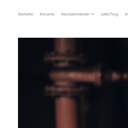
Startseite
Konzerte
Revolutionslieder
zuMUTung
V
Dropdown-Menü öffnen
Jo
Ambros