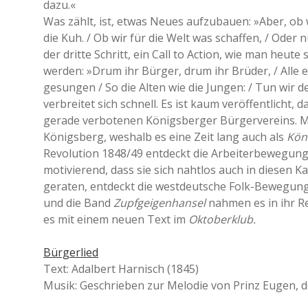
dazu.«
Was zählt, ist, etwas Neues aufzubauen: »Aber, ob 
die Kuh. / Ob wir für die Welt was schaffen, / Oder n
der dritte Schritt, ein Call to Action, wie man heute
werden: »Drum ihr Bürger, drum ihr Brüder, / Alle ein
gesungen / So die Alten wie die Jungen: / Tun wir de
verbreitet sich schnell. Es ist kaum veröffentlicht,
gerade verbotenen Königsberger Bürgervereins. Ma
Königsberg, weshalb es eine Zeit lang auch als
Kön
Revolution 1848/49 entdeckt die Arbeiterbewegun
motivierend, dass sie sich nahtlos auch in diesen K
geraten, entdeckt die westdeutsche Folk-Bewegun
und die Band
Zupfgeigenhansel
nahmen es in ihr Re
es mit einem neuen Text im
Oktoberklub.
Bürgerlied
Text: Adalbert Harnisch (1845)
Musik: Geschrieben zur Melodie von Prinz Eugen, de