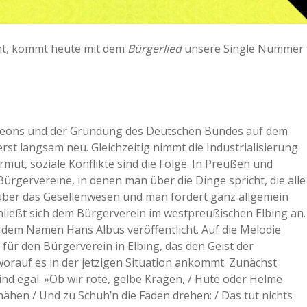
nt, kommt heute mit dem
Bürgerlied
unsere Single Nummer
oleons und der Gründung des Deutschen Bundes auf dem
rst langsam neu. Gleichzeitig nimmt die Industrialisierung
rmut, soziale Konflikte sind die Folge. In Preußen und
ürgervereine, in denen man über die Dinge spricht, die alle
über das Gesellenwesen und man fordert ganz allgemein
hließt sich dem Bürgerverein im westpreußischen Elbing an.
er dem Namen Hans Albus veröffentlicht. Auf die Melodie
d für den Bürgerverein in Elbing, das den Geist der
 worauf es in der jetzigen Situation ankommt. Zunächst
nd egal. »Ob wir rote, gelbe Kragen, / Hüte oder Helme
 nähen / Und zu Schuh’n die Fäden drehen: / Das tut nichts