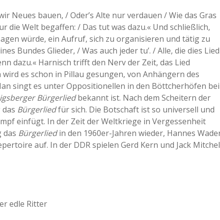
wir Neues bauen, / Oder’s Alte nur verdauen / Wie das Gras
ur die Welt begaffen: / Das tut was dazu.« Und schließlich,
 sagen würde, ein Aufruf, sich zu organisieren und tätig zu
es Bundes Glieder, / Was auch jeder tu’. / Alle, die dies Lied
nn dazu.« Harnisch trifft den Nerv der Zeit, das Lied
 da wird es schon in Pillau gesungen, von Anhängern des
n singt es unter Oppositionellen in den Böttcherhöfen bei
igsberger Bürgerlied
bekannt ist. Nach dem Scheitern der
g das
Bürgerlied
für sich. Die Botschaft ist so universell und
ampf einfügt. In der Zeit der Weltkriege in Vergessenheit
g das
Bürgerlied
in den 1960er-Jahren wieder, Hannes Wade
pertoire auf. In der DDR spielen Gerd Kern und Jack Mitchel
r edle Ritter