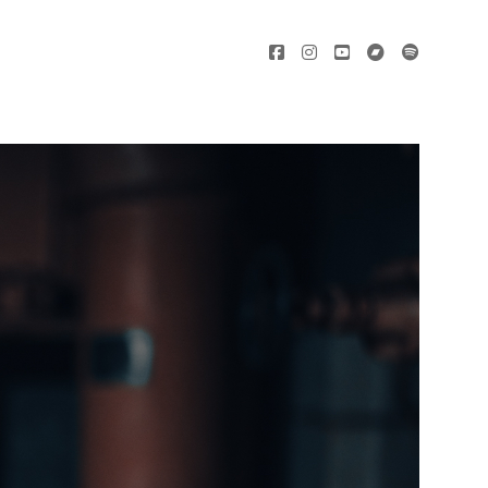
facebook
instagram
youtube
bandcamp
spotify