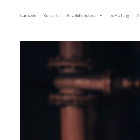
Startseite
Konzerte
Revolutionslieder
zuMUTung
V
Dropdown-Menü öffnen
Jo
Ambros