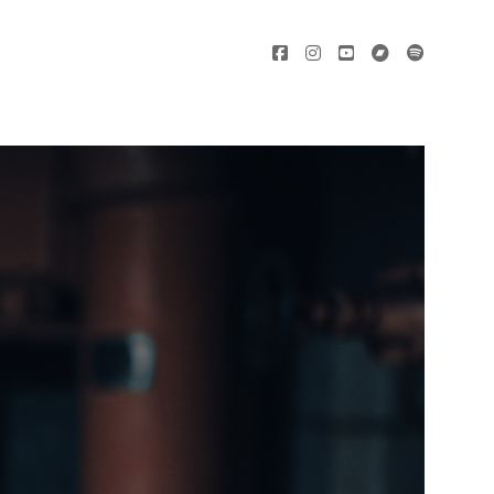
facebook
instagram
youtube
bandcamp
spotify