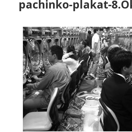
pachinko-plakat-8.O