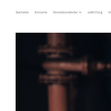
Startseite
Konzerte
Revolutionslieder
zuMUTung
V
Dropdown-Menü öffnen
Jo
Ambros