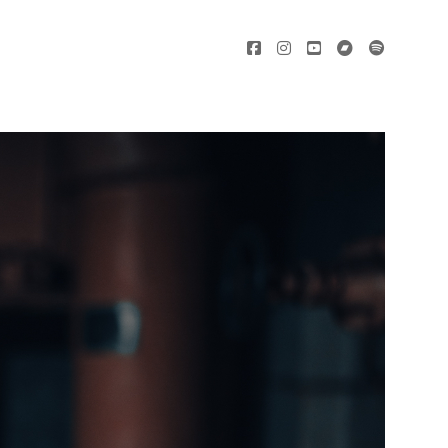
facebook
instagram
youtube
bandcamp
spotify