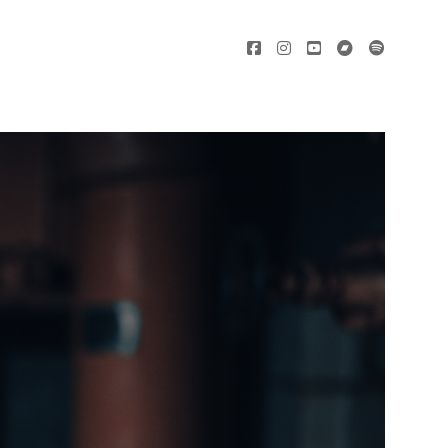
facebook
instagram
youtube
bandcamp
spotify