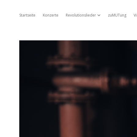
Startseite
Konzerte
Revolutionslieder
zuMUTung
V
Dropdown-Menü öffnen
Jo
Ambros