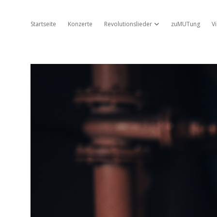
Startseite
Konzerte
Revolutionslieder
zuMUTung
V
Dropdown-Menü öffnen
Jo
Ambros