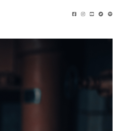
facebook
instagram
youtube
bandcamp
spotify